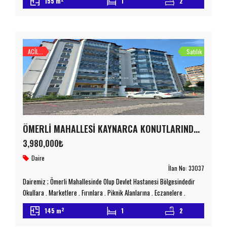
155 m
1
2
m² brüt ve 145 m² net kullanım alanına sahiptir. 7. katta yer alan
dairemiz, 3+1 oda düzeni ile ferah bir yaşam sunmaktadır. Balkonun
cam ile kapatılmış olması, her […]
ACİL...
Satılık
ÖMERLİ MAHALLESİ KAYNARCA KONUTLARINDA 3+1 EBEVEYN BANYOLU SATILIK DAİRE
3,980,000₺
Daire
İlan No:
33037
Dairemiz ; Ömerli Mahallesinde Olup Devlet Hastanesi Bölgesindedir
Okullara , Marketlere , Fırınlara , Piknik Alanlarına , Eczanelere ,
Yürüme Mesafesindedir . Site İçerisinde Olan Binamızda İç Dış
2
145 m
1
2
Mantolama , Çift Asansör , 7/24 Güvenlik Kamerası , Çocuk Oyun Parkı
Bulunmakla Beraber Çatısı Ve Dış Cephesi Yenilenmiştir Dairemizde İse