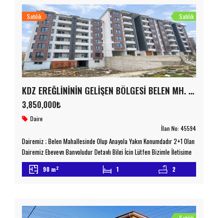
TAŞINMAZ TİCARETİ YETKİ BELGESİ NO:6700078
Satılık
Satılık
KDZ EREĞLİNİNİN GELİŞEN BÖLGESİ BELEN MH. ANAYOLA YAKIN 2+1 SATILIK DAİRE
3,850,000₺
Daire
İlan No:
45594
Dairemiz ; Belen Mahallesinde Olup Anayola Yakın Konumdadır 2+1 Olan
Dairemiz Ebeveyn Banyoludur Detaylı Bilgi İçin Lütfen Bizimle İletişime
Geçiniz emniyetemlak.com.tr Taşınmaz Ticaret Yetki Belgesi No :
2
90 m
1
2
6700078
Satılık