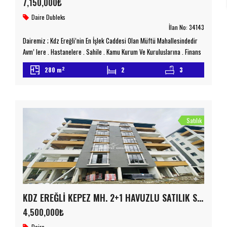
7,150,000₺
Daire
Dubleks
İlan No:
34143
Dairemiz ; Kdz Ereğli’nin En İşlek Caddesi Olan Müftü Mahallesindedir
Avm’ lere , Hastanelere , Sahile , Kamu Kurum Ve Kuruluşlarına , Finans
Merkezlerine , Okullara , Kurumsal Marketlere , Ptt’ ye Kargolara ,
2
280 m
2
3
Erdemire Yürüme Mesafesindedir Her 2 Katta 4 Adet Teras
Bulunmaktadır Ayrıca Her 2 Dairenin Girişide Bağımsız Çelik Kapı İle
Ayrılmıştır Alt […]
Satılık
KDZ EREĞLİ KEPEZ MH. 2+1 HAVUZLU SATILIK SIFIR DAİRE
4,500,000₺
Daire