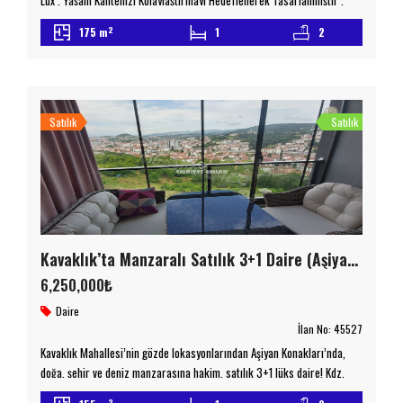
Lüx , Yaşam Kalitenizi Kolaylaştırmayı Hedeflenerek Tasarlanmıştır .
Güvenilir Olan Sitemizde Açık Yüzme Havuzu , Çocuk Yüzme Havuzu ,
2
175 m
1
2
Basketbol Sahası , Futbol Sahası , Çocuk Oyun Parkı, Oturma Alanları ,
Soyunma Odası , Duş İmkanı Bulunmanın Yanı Sıra Binamız İse 7/24
Güvenlik Hizmeti , […]
Satılık
Satılık
Kavaklık’ta Manzaralı Satılık 3+1 Daire (Aşiyan Konakları)
6,250,000₺
Daire
İlan No:
45527
Kavaklık Mahallesi’nin gözde lokasyonlarından Aşiyan Konakları’nda,
doğa, şehir ve deniz manzarasına hakim, satılık 3+1 lüks daire! Kdz.
Ereğli Doğa Koleji’nin hemen üzerinde konumlanan bu özel daire, 175
2