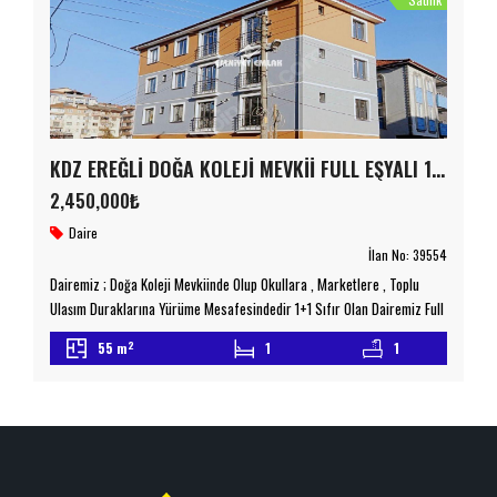
KDZ EREĞLİ DOĞA KOLEJİ MEVKİİ FULL EŞYALI 1+1 SATILIK DAİRE
2,450,000₺
Daire
İlan No:
39554
Dairemiz ; Doğa Koleji Mevkiinde Olup Okullara , Marketlere , Toplu
Ulaşım Duraklarına Yürüme Mesafesindedir 1+1 Sıfır Olan Dairemiz Full
Eşyalıdır Krediye Uygundur Detaylı Bilgi İçin Lütfen Bizimle İletişime
2
55 m
1
1
Geçiniz emniyetemlak.com.tr Taşınmaz Ticaret Yetki Belgesi No :
6700078