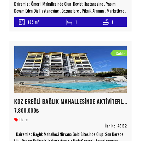
Dairemiz ; Ömerli Mahallesinde Olup Devlet Hastanesine , Yapımı
Devam Eden Diş Hastanesine , Eczanelere , Piknik Alanına , Marketlere ,
Toplu Ulaşım Duraklarına Yürüme Mesafesindedir Site İçerisinde Olan
2
135 m
1
1
Çift Asansörlü Dairemizde İç Dış Mantolama Bulunmaktadır 7/24
Kamera Hizmeti , Çocuk Oyun Parkı , Oturma Alanları Mevcutttur ARAÇ
TAKASLARINA AÇIKTIR Detaylı Bilgi İçin Lütfen Bizimle […]
Satılık
KDZ EREĞLİ BAĞLIK MAHALLESİNDE AKTİVİTERLE DOLU 3+1 SATILIK MUHTEŞEM SİTE
7,800,000₺
Daire
İlan No:
46162
Dairemiz ; Bağlık Mahallesi Nirvana Gold Sitesinde Olup Son Derece