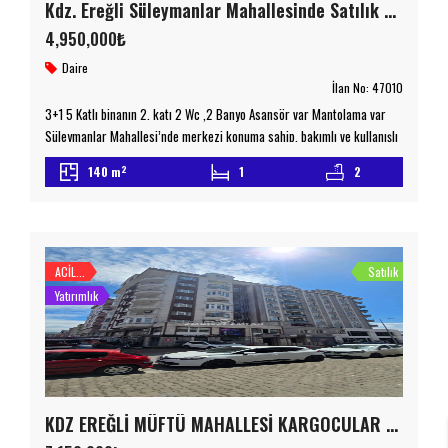
Kdz. Ereğli Süleymanlar Mahallesinde Satılık 3+1 Daire
4,950,000₺
Daire
İlan No:
47010
3+1 5 Katlı binanın 2. katı 2 Wc ,2 Banyo Asansör var Mantolama var
Süleymanlar Mahallesi’nde merkezi konuma sahip, bakımlı ve kullanışlı
bu daire; geniş odaları ve ferah yaşam alanıyla aileler için ideal bir
2
140 m
1
2
yaşam sunmaktadır. Binada asansör bulunmakta olup dış cephe
mantolaması sayesinde kış aylarında daha tasarruflu bir ısınma imkânı
sağlar. Konum Avantajları: Toplu […]
ACİL...
Satılık
Yatırımlık
KDZ EREĞLİ MÜFTÜ MAHALLESİ KARGOCULAR SOKAĞINDA 5+2 SATILIK ASANSÖRLÜ DUBLEX DAİRE