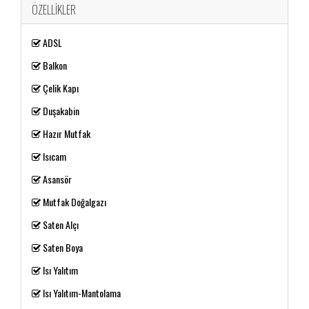
ÖZELLIKLER
ADSL
Balkon
Çelik Kapı
Duşakabin
Hazır Mutfak
Isıcam
Asansör
Mutfak Doğalgazı
Saten Alçı
Saten Boya
Isı Yalıtım
Isı Yalıtım-Mantolama