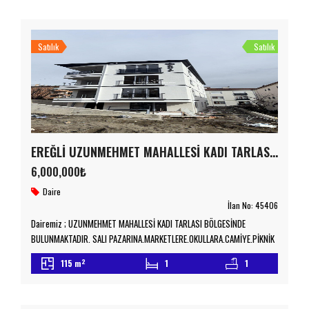
Ebeveyn Banyosu , Kapalı Balkon Bulunmaktadır […]
Satılık
Satılık
EREĞLİ UZUNMEHMET MAHALLESİ KADI TARLASI BÖLGESİNDE SATILIK 3+1 DAİRE
6,000,000₺
Daire
İlan No:
45406
Dairemiz ; UZUNMEHMET MAHALLESİ KADI TARLASI BÖLGESİNDE
BULUNMAKTADIR. SALI PAZARINA,MARKETLERE,OKULLARA,CAMİYE,PİKNİK
ALANINA YÜRÜME MESAFESİNDEDİR. SAHİİLE,OKULLAR BÖLGESİNE,ÇARŞI
2
115 m
1
1
MERKEZİNE ASKERİYEYE, ADLİYEYE,VERGİ DAİRESİNE VE FİNANS
MERKEZLERİNE YAKIN KONUMDADIR. ULAŞIM SORUNU YOKTUR. Diğer
detaylar için lütfen bizimle iletişime geçiniz. emniyetemlak.com.tr