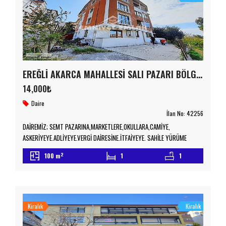
EREĞLİ AKARCA MAHALLESİ SALI PAZARI BÖLGESİNDE KİRALIK 2+1 DAİRE
14,000₺
Daire
İlan No:
42256
DAİREMİZ; SEMT PAZARINA,MARKETLERE,OKULLARA,CAMİYE,
ASKERİYEYE,ADLİYEYE,VERGİ DAİRESİNE,​İTFAİYEYE, SAHİLE YÜRÜME
MESAFESİNDEDİR. Diğer detaylar için lütfen bizimle iletişime geçiniz.
2
100 m
1
1
TAŞINMAZ TİCARETİ YETKİ BELGESİ NO:6700078
Kiralık
Kiralık