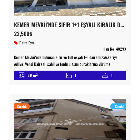
KEMER MEVKİİ’NDE SIFIR 1+1 EŞYALI KİRALIK DAİRE
22,500₺
Daire
Eşyalı
İlan No:
48293
Kemer Mevkii’nde bulunan sıfır ve full eşyalı 1+1 dairemiz;Askeriye,
Adliye, Vergi Dairesi, sahil ve toplu ulaşım duraklarına yürüme
mesafesindedir.
Sıfır daire
Full eşyalı
Merkezi konum
2
60 m
1
1
Otopark sorunu yok
Ulaşım noktalarına yakın Konforlu ve avantajlı
konumuyla hemen taşınmaya uygun bu daire hakkında detaylı bilgi
almak için bizimle iletişime geçebilirsiniz. emniyetemlak.com.tr
Taşınmaz Ticaret Yetki Belgesi No: […]
Kiralık
Kiralık