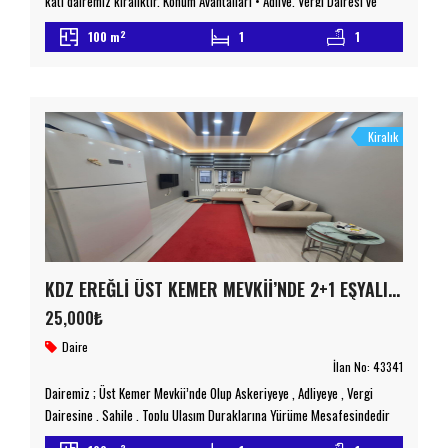
katı dairemiz kiralıktır. Konum Avantajları • Adliye, Vergi Dairesi ve
Askeriye gibi kamu kurumlarına yakın • Sahil şeridine kısa mesafe •
2
100 m
1
1
Marketler, okullar (İlkokul, Ortaokul, Lise) ve sağlık ocağına kolay
ulaşım • Doğa ile iç içe konum ve park alanları • Cehennem Ağzı
Mağaraları’na yakın […]
Kiralık
KDZ EREĞLİ ÜST KEMER MEVKİİ’NDE 2+1 EŞYALI KİRALIK DAİRE
25,000₺
Daire
İlan No:
43341
Dairemiz ; Üst Kemer Mevkii’nde Olup Askeriyeye , Adliyeye , Vergi
Dairesine , Sahile , Toplu Ulaşım Duraklarına Yürüme Mesafesindedir
Dairemiz Bakımlı Ve Masrafsızdır Kapalı Balkonu Bulunan Dairemiz
2