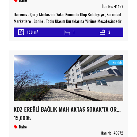
Daire
İlan No:
41453
Dairemiz ; Çarşı Merkezine Yakın Konumda Olup Belediyeye , Kurumsal
Marketlere , Sahile , Toplu Ulaşım Duraklarına Yürüme Mesafesindedir
Site İçerisinde Olan Dairemizde Asansör , Ebeveyn Banyosu , Giyinme
2
150 m
1
2
Odası , 3 Adet Wc , Açık & Kapalı Otopark , Çocuk Oyun Parkı
Bulunmaktadır Lüx Eşyalı Olan Dairemiz Doğa Ve Deniz Manzaralıdır
Detaylı Bilgi İçin […]
Kiralık
KDZ EREĞLİ BAĞLIK MAH AKTAS SOKAK’TA ORHAN OĞUZ İLKOKULUNA YÜRÜME MESAFESİNDE 5 ADET 3+1 KİRALIK DAİRELER
15,000₺
Daire
İlan No:
46672