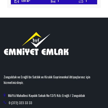
120 m
1
1
Salon Büyüklüğünde Geniş Ve Ferahtır Bağımsız Girişlidir Otopark
Sorunu Yoktur Detaylı Bilgi İçin Lütfen Bizimle İletişime Geçiniz
emniyetemlak.com.tr Taşınmaz Ticaret Yetki Belgesi No : 6700078
Zonguldak ve Ereğli’de Satılık ve Kiralık Gayrimenkul ihtiyaçlarınız için
hizmetinizdeyiz.
Müftü Mahallesi Kayalık Sokak No:13/5 Kdz.Ereğli / Zonguldak
0 (372) 323 33 33