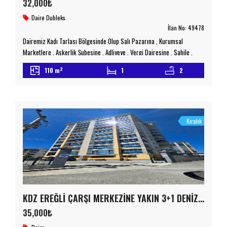
32,000₺
Daire
Dubleks
İlan No:
49478
Dairemiz Kadı Tarlası Bölgesinde Olup Salı Pazarına , Kurumsal
Marketlere , Askerlik Şubesine , Adliyeye , Vergi Dairesine , Sahile ,
Toplu Ulaşım Duraklarına Yürüme Mesafesindedir 3+1 Olan Dairemiz
2
110 m
1
2
Daha Geniş Alan Kullanım Amacıyla 2+1 ‘e Dönüştürülmüştür Full Deniz
Manzaralıdır Alt Kat : Salon , Mutfak , Wc Üst Kat : 2 Oda 1 Banyodan […]
Kiralık
KDZ EREĞLİ ÇARŞI MERKEZİNE YAKIN 3+1 DENİZ VE DOĞA MANZARALI EŞYALI KİRALIK DAİRE
35,000₺