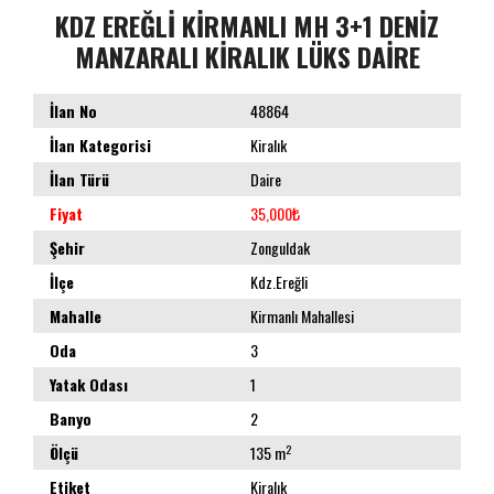
KDZ EREĞLİ KİRMANLI MH 3+1 DENİZ
MANZARALI KİRALIK LÜKS DAİRE
İlan No
48864
İlan Kategorisi
Kiralık
İlan Türü
Daire
Fiyat
35,000₺
Şehir
Zonguldak
İlçe
Kdz.Ereğli
Mahalle
Kirmanlı Mahallesi
Oda
3
Yatak Odası
1
Banyo
2
2
Ölçü
135 m
Etiket
Kiralık