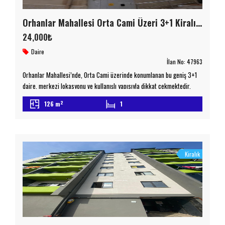
Orhanlar Mahallesi Orta Cami Üzeri 3+1 Kiralık Daire
24,000₺
Daire
İlan No:
47963
Orhanlar Mahallesi’nde, Orta Cami üzerinde konumlanan bu geniş 3+1
daire, merkezi lokasyonu ve kullanışlı yapısıyla dikkat çekmektedir.
Brüt 128 m², net 126 m² kullanım alanına sahip olan daire, 21-25 yıllık
2
126 m
1
binanın 3. katında yer almakta olup bina toplam 3 katlıdır. Doğalgaz
kombi ile ısınan dairede 2 banyo ve kapalı mutfak bulunmaktadır.
Balkonlu yapısı sayesinde ferah […]
Kiralık