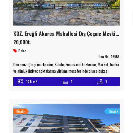
KDZ. Ereğli Akarca Mahallesi Dış Çeşme Mevkiinde Merkezi Konumda 3+1 Kiralık Daire
20,000₺
Daire
İlan No:
46558
Dairemiz; Çarşı merkezine, Sahile, Finans merkezlerine, Market, banka
ve günlük ihtiyaç noktalarına yürüme mesafesinde olup oldukça
merkezi bir konumdadır. Toplu taşıma ve şehir içi ulaşım açısından
2
135 m
1
1
herhangi bir ulaşım sorunu bulunmamaktadır.
Daire Özellikleri: 3+1
kullanışlı daire planı, Tüm gün güneş alan ferah yaşam alanları, Merkezi
konum avantajı Detaylı bilgi ve daireyi yerinde görmek için […]
Kiralık
Kiralık