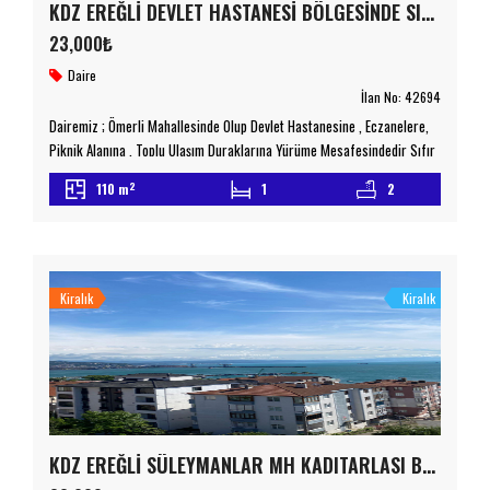
KDZ EREĞLİ DEVLET HASTANESİ BÖLGESİNDE SIFIR EBEVEYN BANYOLU 2+1 KİRALIK DAİRE
23,000₺
Daire
İlan No:
42694
Dairemiz ; Ömerli Mahallesinde Olup Devlet Hastanesine , Eczanelere,
Piknik Alanına , Toplu Ulaşım Duraklarına Yürüme Mesafesindedir Sıfır
Olan Dairemizin Ebeveyn Banyosu Bulunmakla Beraber Şehir Manzaralı
2
110 m
1
2
Kapalı Balkonu Mevcuttur Detaylı Bilgi İçin Lütfen Bizimle İletişime
Geçiniz emniyetemlak.com.tr Taşınmaz Ticaret Yetki Belgesi No :
6700078
Kiralık
Kiralık
KDZ EREĞLİ SÜLEYMANLAR MH KADITARLASI BÖLGESİNDE 3+1 DENİZ MANZARALI DUBLEKS KİRALIK DAİRE