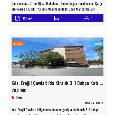
Dairelerimiz ; Orhan Oğuz İlkokuluna , Toplu Ulaşım Duraklarına , Çarşı
Merkezine ( 15 Dk ) Yürüme Mesafesindedir Doğa Manzaralı Olan
Dairelerimizin Otopark Sorunu Yoktur 2 Adet Wc Bulunmaktadır Detaylı
2
130 m
1
1
Bilgi İçin Lütfen Bizimle İletişime Geçiniz emniyetemlak.com.tr
Taşınmaz Ticaret Yetki Belgesi No : 6700078
Kiralık
Kiralık
Kdz. Ereğli Çavdarlı’da Kiralık 3+1 Bahçe Katı Daire
20,000₺
Daire
İlan No:
48414
Kdz. Ereğli Çavdarlı bölgesinde bulunan geniş ve kullanışlı 3+1 bahçe