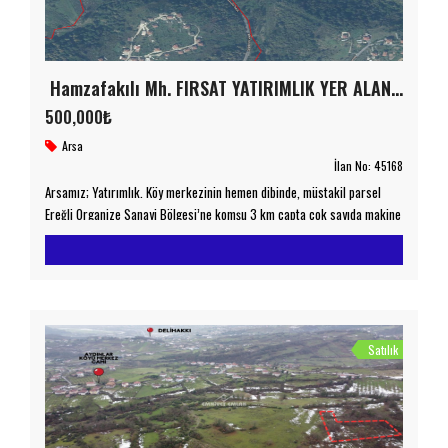
Hamzafakılı Mh. FIRSAT YATIRIMLIK YER ALAN KAZANIR
500,000₺
Arsa
İlan No:
45168
Arsamız; Yatırımlık. Köy merkezinin hemen dibinde, müstakil parsel
Ereğli Organize Sanayi Bölgesi’ne komşu 3 km çapta çok sayıda makine
ve çelik sanayi fabrikası​ Denize kuş uçuşu 4.5 km, Ereğli ilçe
merkezine sadece 7.5 km Bölgedeki sanayi yatırımları ve gelişen
altyapı, arsanın orta vadede yüksek değer artışı potansiyelini ortaya
koyuyor. Geleceğinizi güvence altına alın, fırsatı kaçırmayın! […]
Satılık