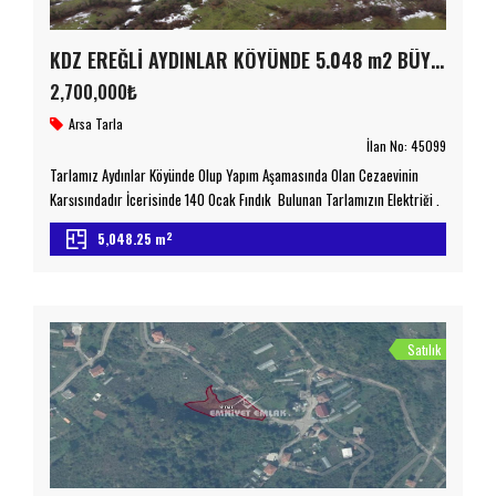
KDZ EREĞLİ AYDINLAR KÖYÜNDE 5.048 m2 BÜYÜKLÜĞÜNDE SATILIK TARLA/ARSA
2,700,000₺
Arsa
Tarla
İlan No:
45099
Tarlamız Aydınlar Köyünde Olup Yapım Aşamasında Olan Cezaevinin
Karşısındadır İçerisinde 140 Ocak Fındık Bulunan Tarlamızın Elektriği ,
Suyu Ve Kadostro Yolu Bulunmaktadır Müstakil Ev , Bungalov , Fındık
2
5,048.25 m
Üretimi , Bağ Bahçe Olarak Kullanıma Uygundur Şehrin Yerleşim Yeri
Olmaya Devam Etmekte Olup Değerli Konumdadır Detaylı Bilgi İçin
Lütfen Bizimle İletişime Geçiniz emniyetemlak.com.tr Taşınmaz Ticaret
Yetki […]
Satılık