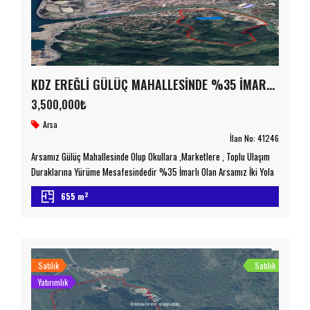
KDZ EREĞLİ GÜLÜÇ MAHALLESİNDE %35 İMARLI DENİZ MANZARALI SATILIK ARSA
3,500,000₺
Arsa
İlan No:
41246
Arsamız Gülüç Mahallesinde Olup Okullara ,Marketlere , Toplu Ulaşım
Duraklarına Yürüme Mesafesindedir %35 İmarlı Olan Arsamız İki Yola
Cepheli Olup Elektrik , Yol , Su , Ve İnternet Alt Yapısı Mevcuttur Full
2
655 m
Deniz Manzaralıdır 3 Kat İmarlıdır Yatırım Amaçlı Düşünenler İçin
Fırsattır Detaylı Bilgi İçin Lütfen Bizimle İletişime Geçiniz
emniyetemlak.com.tr Taşınmaz Ticaret Yetki Belgesi No […]
Satılık
Satılık
Yatırımlık