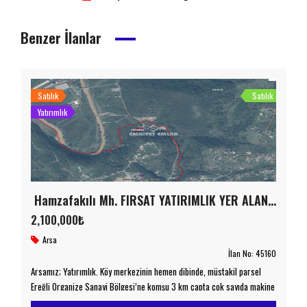
Benzer İlanlar
Satılık
Satılık
Yatırımlık
Hamzafakılı Mh. FIRSAT YATIRIMLIK YER ALAN KAZANIR
2,100,000₺
Arsa
İlan No:
45160
Arsamız; Yatırımlık. Köy merkezinin hemen dibinde, müstakil parsel
Ereğli Organize Sanayi Bölgesi’ne komşu 3 km çapta çok sayıda makine
ve çelik sanayi fabrikası​ Denize kuş uçuşu 4.5 km, Ereğli ilçe