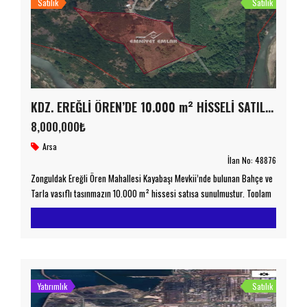
Satılık
Satılık
KDZ. EREĞLİ ÖREN’DE 10.000 m² HİSSELİ SATILIK BAHÇE VE TARLA PAYI
8,000,000₺
Arsa
İlan No:
48876
Zonguldak Ereğli Ören Mahallesi Kayabaşı Mevkii’nde bulunan Bahçe ve
Tarla vasıflı taşınmazın 10.000 m² hissesi satışa sunulmuştur. Toplam
21.559,63 m² büyüklüğe sahip taşınmaz, 1212 ada 148 parsel üzerinde
yer almakta olup satışa konu olan bölüm yaklaşık 10.000 m² hisse
payıdır. Doğal güzellikleriyle öne çıkan Ören bölgesinde bulunan
taşınmaz, yatırım yapmak isteyenler için önemli bir fırsat […]
Yatırımlık
Satılık