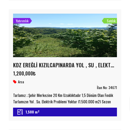
Bizimle İletişime Geçiniz emniyetemlak.com.tr
Yatırımlık
Satılık
KDZ EREĞLİ KIZILCAPINARDA YOL , SU , ELEKTRİK PROBLEMİ OLMAYAN SATILIK FINDIK TARLASI
1,200,000₺
Arsa
İlan No:
34671
Tarlamız ; Şehir Merkezine 20 Km Uzaklıktadır 1,5 Dönüm Olan Fındık
Tarlamızın Yol , Su, Elektrik Problemi Yoktur (1.500.000 m2) Sezon
Sonu 300 Kg Fındık Mahsulü Yapılmaktadır Detaylı Bilgi İçin Lütfen
2
1,500 m
Bizimle İletişime Geçiniz emniyetemlak.com.tr Taşınmaz Ticaret Yetki
Belgesi No : 6700078