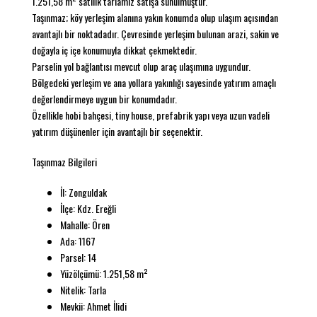
1.251,58 m² satılık tarlamız satışa sunulmuştur.
Taşınmaz; köy yerleşim alanına yakın konumda olup ulaşım açısından
avantajlı bir noktadadır. Çevresinde yerleşim bulunan arazi, sakin ve
doğayla iç içe konumuyla dikkat çekmektedir.
Parselin yol bağlantısı mevcut olup araç ulaşımına uygundur.
Bölgedeki yerleşim ve ana yollara yakınlığı sayesinde yatırım amaçlı
değerlendirmeye uygun bir konumdadır.
Özellikle hobi bahçesi, tiny house, prefabrik yapı veya uzun vadeli
yatırım düşünenler için avantajlı bir seçenektir.
Taşınmaz Bilgileri
İl: Zonguldak
İlçe: Kdz. Ereğli
Mahalle: Ören
Ada: 1167
Parsel: 14
Yüzölçümü: 1.251,58 m²
Nitelik: Tarla
Mevkii: Ahmet İlidi