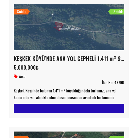
Satılık
Satılık
KEŞKEK KÖYÜ’NDE ANA YOL CEPHELİ 1.411 m² SATILIK TARLA
5,000,000₺
Arsa
İlan No:
48790
Keşkek Köyü’nde bulunan 1.411 m² büyüklüğündeki tarlamız, ana yol
kenarında yer almakta olup ulaşım açısından avantajlı bir konuma
sahiptir. Taşınmazımız; • Bungalov yapımına uygun • Hobi bahçesi
olarak değerlendirilebilir • Fındık üretimi ve tarımsal faaliyetler için
elverişlidir • Doğayla iç içe, sakin bir yaşam isteyenler için ideal bir
seçenektir Yatırım amaçlı düşünenler için bölgenin gelişim […]