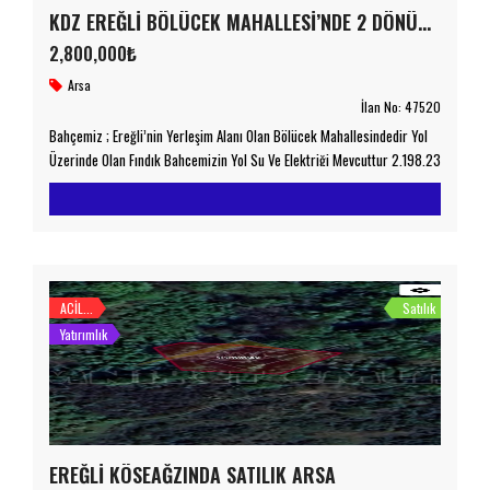
KDZ EREĞLİ BÖLÜCEK MAHALLESİ’NDE 2 DÖNÜM SATILIK FINDIK BAHÇESİ
2,800,000₺
Arsa
İlan No:
47520
Bahçemiz ; Ereğli’nin Yerleşim Alanı Olan Bölücek Mahallesindedir Yol
Üzerinde Olan Fındık Bahçemizin Yol Su Ve Elektriği Mevcuttur 2.198.23
m2′ dir Detaylı Bilgi İçin Lütfen Bizimle İletişime Geçiniz
emniyetemlak.com.tr Taşınmaz Ticaret Yetki Belgesi No : 6700078
ACİL...
Satılık
Yatırımlık
EREĞLİ KÖSEAĞZINDA SATILIK ARSA