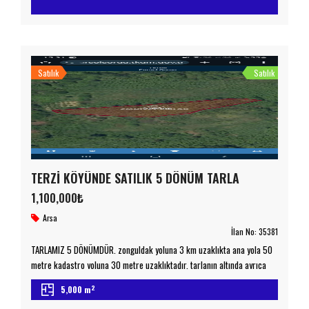
merkezine sadece 7.5 km Bölgedeki sanayi yatırımları ve gelişen
altyapı, arsanın orta vadede yüksek değer artışı potansiyelini ortaya
koyuyor. Geleceğinizi güvence altına alın, fırsatı kaçırmayın! […]
Satılık
Satılık
TERZİ KÖYÜNDE SATILIK 5 DÖNÜM TARLA
1,100,000₺
Arsa
İlan No:
35381
TARLAMIZ 5 DÖNÜMDÜR. zonguldak yoluna 3 km uzaklıkta ana yola 50
metre kadastro yoluna 30 metre uzaklıktadır. tarlanın altında ayrıca
orman yolu bulunmaktadır. Sezon Sonu 100 Kg Fındık Mahsulü
2
5,000 m
Yapılmaktadır özel sebeplerden satılıktır. Detaylı Bilgi İçin Lütfen